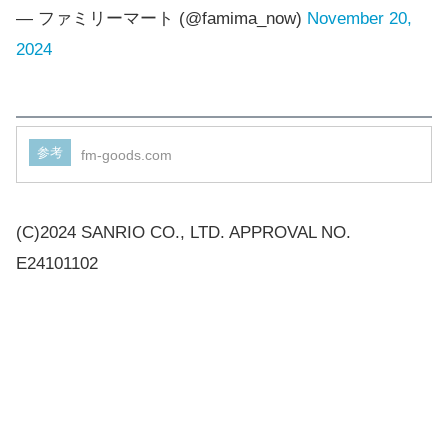
— ファミリーマート (@famima_now)
November 20,
2024
参考
fm-goods.com
(C)2024 SANRIO CO., LTD. APPROVAL NO.
E24101102