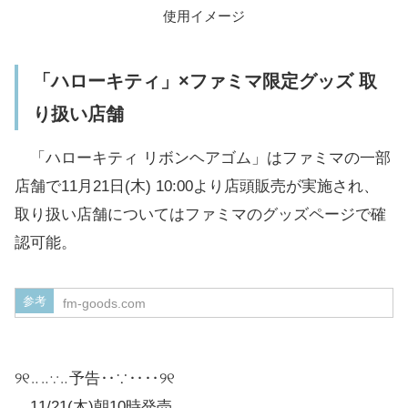
使用イメージ
「ハローキティ」×ファミマ限定グッズ 取
り扱い店舗
「ハローキティ リボンヘアゴム」はファミマの一部
店舗で11月21日(木) 10:00より店頭販売が実施され、
取り扱い店舗についてはファミマのグッズページで確
認可能。
参考
fm-goods.com
୨୧‥‥∵‥予告‥∵‥‥୨୧
11/21(木)朝10時発売