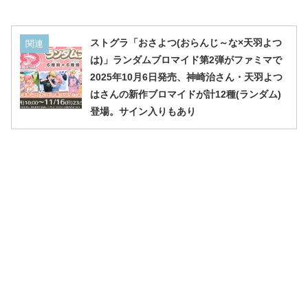
ストグラ「おさよつ(おらんじ～な×天羽よつ
関連
は)」ランダムブロマイド第2弾がファミマで
2025年10月6日発売、神崎治さん・天羽よつ
はさんの新作ブロマイドが計12種(ランダム)
登場。サイン入りもあり