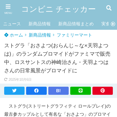
コンビニ チェッカー
MENU
ニュース
新商品情報
新商品情報まとめ
実食レ
ホーム
新商品情報
ファミリーマート
ストグラ「おさよつ(おらんじ～な×天羽よつ
は)」のランダムブロマイドがファミマで販売
中、ロスサントスの神崎治さん・天羽よつは
さんの日常風景がブロマイドに
2025年10月6日
B!
ストグラ(ストリートグラフィティ ロールプレイ)の
最古参カップルとして有名な「おさよつ」のブロマイ