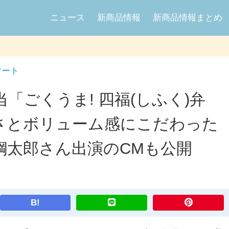
ニュース
新商品情報
新商品情報まとめ
マート
「ごくうま! 四福(しふく)弁
さとボリューム感にこだわった
鋼太郎さん出演のCMも公開
B!