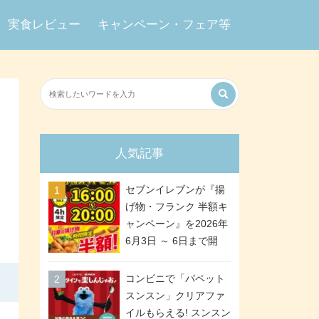
実食レビュー
キャンペーン・フェア等
人気記事
セブンイレブンが『揚
げ物・フランク 半額キ
ャンペーン』を2026年
6月3日 ～ 6日まで開
催、ななチキや揚げ鶏
などが「揚げ物スーパ
コンビニで「パペット
ーセール」でお得に! 各
スンスン」クリアファ
日16:00 ～ 20:00の4時
イルもらえる! スンスン