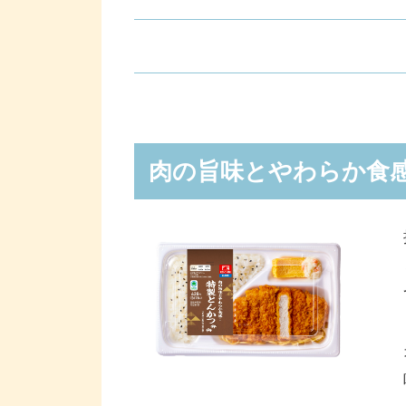
肉の旨味とやわらか食感! 特製と
香味野菜とごま油の香り! ねぎ
肉の旨味とやわらか食感
とろっとチーズソースの鉄板焼ビ
熟成オイスターソースが決め手の
「ごくうま! 四福(しふく)弁当」の
環境に配慮した容器を使用
“四福神”に変身した吉田鋼太郎さ