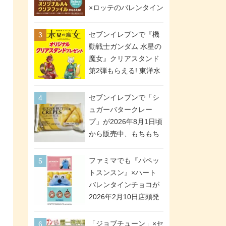
間限定で実施。ななチ
×ロッテのバレンタイン
キが税抜き116円、ア
フェアが2026年2月3日
メリカンドッグが税抜
スタート。セブン、フ
セブンイレブンで『機
き69円!
ァミマ、ローソンの3社
動戦士ガンダム 水星の
で異なるデザイン＆対
魔女』クリアスタンド
象商品
第2弾もらえる! 東洋水
産カップ麺購入キャン
ペーンが2026年5月26
セブンイレブンで「シ
日スタート。浴衣＆た
ュガーバタークレー
ぬき・キツネ姿のスレ
プ」が2026年8月1日頃
ッタ / ミオリネ / グエ
から販売中、もちもち
ル / エラン(強化人士4
食感のクレープ生地＆
号・5号) / シャディク
シュガー＆バターをレ
ファミマでも『パペッ
が全6種のクリアスタン
ンジアップで手軽に楽
トスンスン』×ハート
ドになって登場!
しめる冷凍食品。2個入
バレンタインチョコが
り
2026年2月10日店頭発
売、「ファイルケース
チョコ」「チョコ缶」
「ジョブチューン」×セ