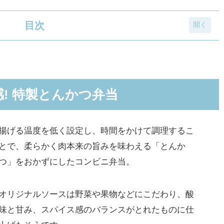
目次
んかつ弁当
塩チキンステーキ弁当
! 特製とんかつ弁当
ーフハンバーグ弁当
きくらげ玉子炒め弁当
揚げる温度を低く設定し、時間をかけて調理するこ
100円割引券が当たるX(旧Twitter)キャンペーンが実施
とで、柔らかく肉本来の旨みを味わえる「とんか
つ」をおかずにしたコンビニ弁当。
ん出演のCMが公開
オリジナルソースは野菜や果物などにこだわり、酸
味と甘み、スパイス感のバランスがとれたものに仕