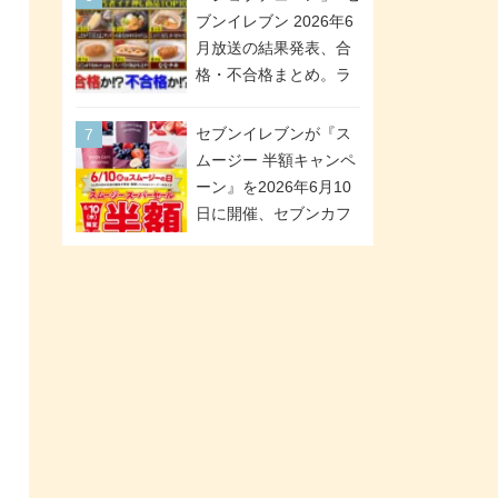
「ツインギフト」が登
ブンイレブン 2026年6
場
月放送の結果発表、合
格・不合格まとめ。ラ
ンキング1位は満場一致
合格「金のハンバー
セブンイレブンが『ス
グ」。満場一致合格数
ムージー 半額キャンペ
は6商品、合格数は2商
ーン』を2026年6月10
品。TVerでの見逃し配
日に開催、セブンカフ
信もあり
ェ スムージーがスーパ
ーセールでお得に!