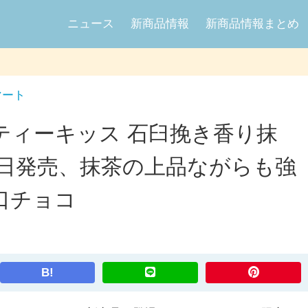
ニュース
新商品情報
新商品情報まとめ
マート
ティーキッス 石臼挽き香り抹
26日発売、抹茶の上品ながらも強
口チョコ
B!