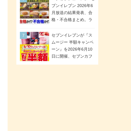
が全6種のクリアスタン
「ツインギフト」が登
ブンイレブン 2026年6
ドになって登場!
場
月放送の結果発表、合
格・不合格まとめ。ラ
ンキング1位は満場一致
合格「金のハンバー
セブンイレブンが『ス
グ」。満場一致合格数
ムージー 半額キャンペ
は6商品、合格数は2商
ーン』を2026年6月10
品。TVerでの見逃し配
日に開催、セブンカフ
信もあり
ェ スムージーがスーパ
ーセールでお得に!