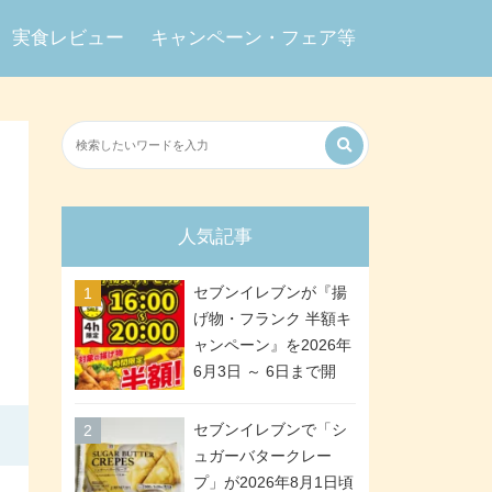
実食レビュー
キャンペーン・フェア等
人気記事
セブンイレブンが『揚
げ物・フランク 半額キ
ャンペーン』を2026年
6月3日 ～ 6日まで開
催、ななチキや揚げ鶏
などが「揚げ物スーパ
セブンイレブンで「シ
ーセール」でお得に! 各
ュガーバタークレー
日16:00 ～ 20:00の4時
プ」が2026年8月1日頃