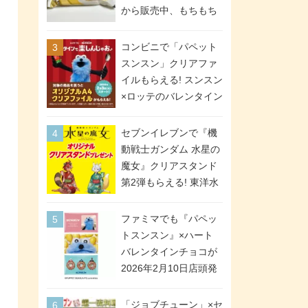
間限定で実施。ななチ
から販売中、もちもち
キが税抜き116円、ア
食感のクレープ生地＆
メリカンドッグが税抜
シュガー＆バターをレ
コンビニで「パペット
き69円!
ンジアップで手軽に楽
スンスン」クリアファ
しめる冷凍食品。2個入
イルもらえる! スンスン
り
×ロッテのバレンタイン
フェアが2026年2月3日
スタート。セブン、フ
セブンイレブンで『機
ァミマ、ローソンの3社
動戦士ガンダム 水星の
で異なるデザイン＆対
魔女』クリアスタンド
象商品
第2弾もらえる! 東洋水
産カップ麺購入キャン
ペーンが2026年5月26
ファミマでも『パペッ
日スタート。浴衣＆た
トスンスン』×ハート
ぬき・キツネ姿のスレ
バレンタインチョコが
ッタ / ミオリネ / グエ
2026年2月10日店頭発
ル / エラン(強化人士4
売、「ファイルケース
号・5号) / シャディク
チョコ」「チョコ缶」
「ジョブチューン」×セ