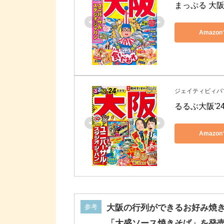
まっぷる 大阪'
Amazo
ジェイティビィパ
るるぶ大阪'2
Amazo
参考
大阪の行列ができるお好み焼
「大盛ソース焼きそば」を発