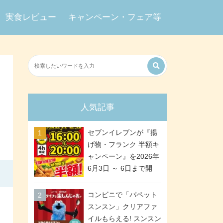
実食レビュー
キャンペーン・フェア等
人気記事
セブンイレブンが『揚
げ物・フランク 半額キ
ャンペーン』を2026年
6月3日 ～ 6日まで開
催、ななチキや揚げ鶏
などが「揚げ物スーパ
コンビニで「パペット
ーセール」でお得に! 各
スンスン」クリアファ
日16:00 ～ 20:00の4時
イルもらえる! スンスン