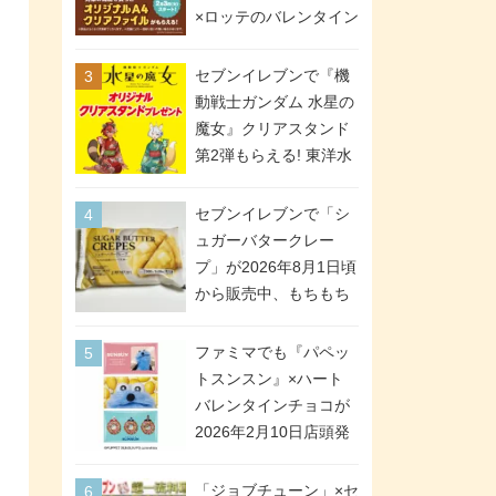
間限定で実施。ななチ
×ロッテのバレンタイン
キが税抜き116円、ア
フェアが2026年2月3日
メリカンドッグが税抜
スタート。セブン、フ
セブンイレブンで『機
き69円!
ァミマ、ローソンの3社
動戦士ガンダム 水星の
で異なるデザイン＆対
魔女』クリアスタンド
象商品
第2弾もらえる! 東洋水
産カップ麺購入キャン
ペーンが2026年5月26
セブンイレブンで「シ
日スタート。浴衣＆た
ュガーバタークレー
ぬき・キツネ姿のスレ
プ」が2026年8月1日頃
ッタ / ミオリネ / グエ
から販売中、もちもち
ル / エラン(強化人士4
食感のクレープ生地＆
号・5号) / シャディク
シュガー＆バターをレ
ファミマでも『パペッ
が全6種のクリアスタン
ンジアップで手軽に楽
トスンスン』×ハート
ドになって登場!
しめる冷凍食品。2個入
バレンタインチョコが
り
2026年2月10日店頭発
売、「ファイルケース
チョコ」「チョコ缶」
「ジョブチューン」×セ