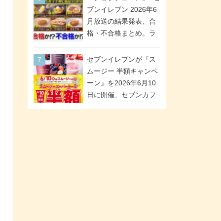
「ツインギフト」が登
ブンイレブン 2026年6
場
月放送の結果発表、合
格・不合格まとめ。ラ
ンキング1位は満場一致
合格「金のハンバー
セブンイレブンが『ス
グ」。満場一致合格数
ムージー 半額キャンペ
は6商品、合格数は2商
ーン』を2026年6月10
品。TVerでの見逃し配
日に開催、セブンカフ
信もあり
ェ スムージーがスーパ
ーセールでお得に!