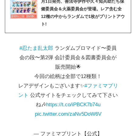
月1日発売、善法寺伊作や久々知兵助たち保
健委員会＆火薬委員会が登場。レア含む全
12種の中からランダムで1枚がプリントアウ
ト!
#忍たま乱太郎
ランダムブロマイド〜委員
会の段〜第2弾 会計委員会＆図書委員会が
販売開始🌟
今回の絵柄は全部で12種類！
レアデザインもございます✨
#ファミマプリ
ント
公式サイトをチェックしてみて下さい
ね🎶
https://t.co/iPBCK7b74u
pic.twitter.com/zaNv5DoW6V
— ファミマプリント【公式】