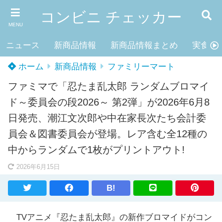
コンビニ チェッカー
MENU
ニュース
新商品情報
新商品情報まとめ
実食レ
ホーム
新商品情報
ファミリーマート
ファミマで「忍たま乱太郎 ランダムブロマイ
ド～委員会の段2026～ 第2弾」が2026年6月8
日発売、潮江文次郎や中在家長次たち会計委
員会＆図書委員会が登場。レア含む全12種の
中からランダムで1枚がプリントアウト!
2026年6月15日
B!
TVアニメ『忍たま乱太郎』の新作ブロマイドがコン