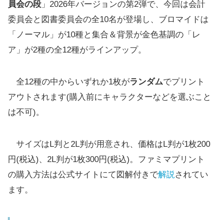
員会の段
」2026年バージョンの第2弾で、今回は会計
委員会と図書委員会の全10名が登場し、ブロマイドは
「ノーマル」が10種と集合＆背景が金色基調の「レ
ア」が2種の全12種がラインアップ。
全12種の中からいずれか1枚が
ランダム
でプリント
アウトされます(購入前にキャラクターなどを選ぶこと
は不可)。
サイズはL判と2L判が用意され、価格はL判が1枚200
円(税込)、2L判が1枚300円(税込)。ファミマプリント
の購入方法は公式サイトにて図解付きで
解説
されてい
ます。