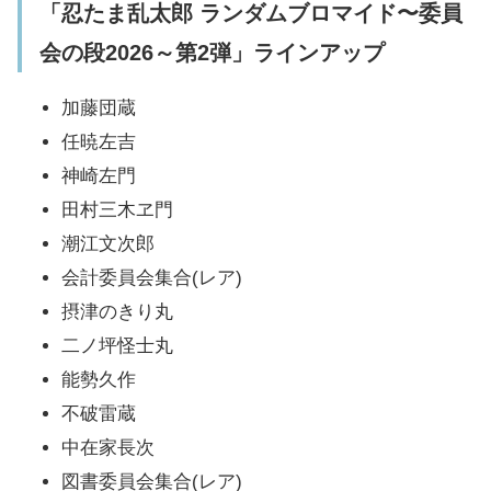
「忍たま乱太郎 ランダムブロマイド〜委員
会の段2026～第2弾」ラインアップ
加藤団蔵
任暁左吉
神崎左門
田村三木ヱ門
潮江文次郎
会計委員会集合(レア)
摂津のきり丸
二ノ坪怪士丸
能勢久作
不破雷蔵
中在家長次
図書委員会集合(レア)