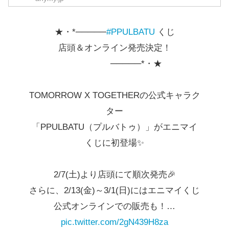
全5種
★・*─────
#PPULBATU
くじ
D賞
ポーチ
ランダ
店頭＆オンライン発売決定！
ム
─────*・★
全5種
E賞
アクリルキーホルダー
ランダ
TOMORROW X TOGETHERの公式キャラク
ム
ター
「PPULBATU（プルバトゥ）」がエニマイ
ラスト
クッション – ラストver.
くじに初登場✨
賞
–
2/7(土)より店頭にて順次発売🎉
さらに、2/13(金)～3/1(日)にはエニマイくじ
公式オンラインでの販売も！…
pic.twitter.com/2gN439H8za