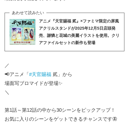
アニメ『天官賜福 貮』×ファミマ限定の屏風
アクリルスタンドが2025年12月5日店頭発
売、謝憐と花城の美麗イラストを使用。クリ
アファイルセットの新作も登場
／
📢アニメ「
#天官賜福
貮」から
場面写ブロマイドが登場✨
＼
第1話～第12話の中から30シーンをピックアップ！
お気に入りのシーンをゲットできるチャンスです🦋