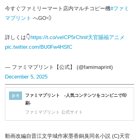
今すぐファミリーマート店内マルチコピー機
#ファミ
マプリント
へGO💨
詳しくは👇
https://t.co/veICP5rChn
#天官賜福アニメ
pic.twitter.com/BU0Fw4HSfC
— ファミマプリント【公式】 (@famimaprint)
December 5, 2025
ファミマプリント -人気コンテンツをコンビニで印
参考
刷-
ファミマプリント 公式サイト
動画改編自晋江文学城作家墨香銅臭同名小説 (C)天官