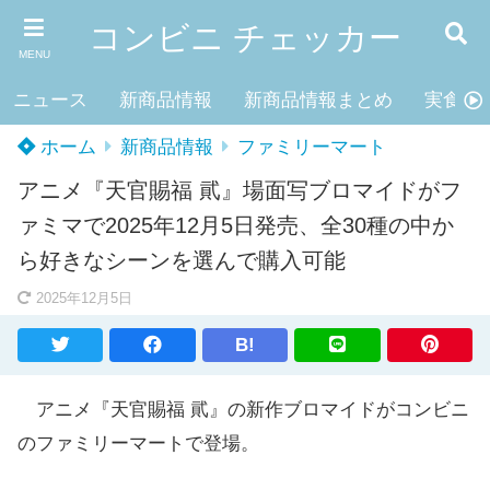
コンビニ チェッカー
MENU
ニュース
新商品情報
新商品情報まとめ
実食レ
ホーム
新商品情報
ファミリーマート
アニメ『天官賜福 貮』場面写ブロマイドがフ
ァミマで2025年12月5日発売、全30種の中か
ら好きなシーンを選んで購入可能
2025年12月5日
B!
アニメ『天官賜福 貮』の新作ブロマイドがコンビニ
のファミリーマートで登場。