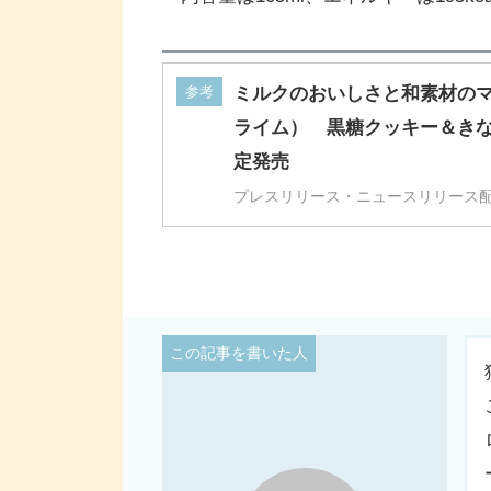
「MOW PRIME(モウ プライム)
なこアイスに、きなこアイスとの相性
いうカップアイス。
香ばしいきなこアイスの中にコク深い
らにきなこアイスの上にオリジナル黒
この味わいを楽しめるようにしたそう
内容量は105ml、エネルギーは195kca
参考
ミルクのおいしさと和素材のマリ
ライム） 黒糖クッキー＆きなこ