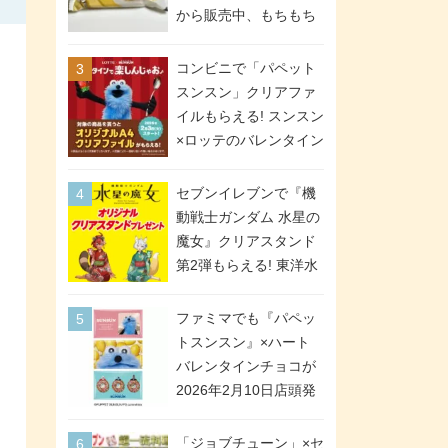
間限定で実施。ななチ
から販売中、もちもち
キが税抜き116円、ア
食感のクレープ生地＆
メリカンドッグが税抜
シュガー＆バターをレ
コンビニで「パペット
き69円!
ンジアップで手軽に楽
スンスン」クリアファ
しめる冷凍食品。2個入
イルもらえる! スンスン
り
×ロッテのバレンタイン
フェアが2026年2月3日
スタート。セブン、フ
セブンイレブンで『機
ァミマ、ローソンの3社
動戦士ガンダム 水星の
で異なるデザイン＆対
魔女』クリアスタンド
象商品
第2弾もらえる! 東洋水
産カップ麺購入キャン
ペーンが2026年5月26
ファミマでも『パペッ
日スタート。浴衣＆た
トスンスン』×ハート
ぬき・キツネ姿のスレ
バレンタインチョコが
ッタ / ミオリネ / グエ
2026年2月10日店頭発
ル / エラン(強化人士4
売、「ファイルケース
号・5号) / シャディク
チョコ」「チョコ缶」
「ジョブチューン」×セ