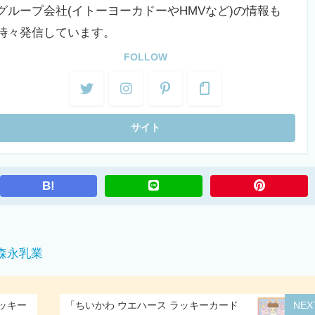
ェアNo.1｜PR TIMES