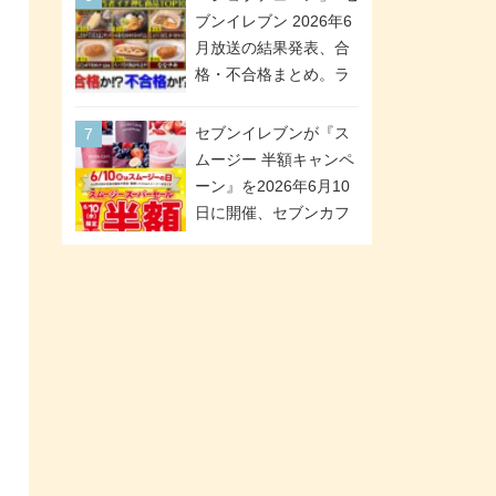
が全6種のクリアスタン
「ツインギフト」が登
ブンイレブン 2026年6
ドになって登場!
場
月放送の結果発表、合
格・不合格まとめ。ラ
ンキング1位は満場一致
合格「金のハンバー
セブンイレブンが『ス
グ」。満場一致合格数
ムージー 半額キャンペ
は6商品、合格数は2商
ーン』を2026年6月10
品。TVerでの見逃し配
日に開催、セブンカフ
信もあり
ェ スムージーがスーパ
ーセールでお得に!