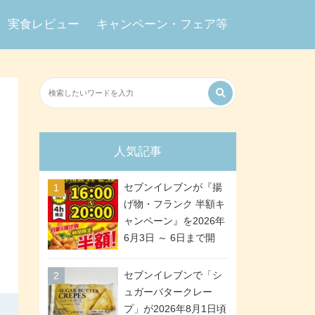
実食レビュー
キャンペーン・フェア等
人気記事
セブンイレブンが『揚
げ物・フランク 半額キ
ャンペーン』を2026年
6月3日 ～ 6日まで開
催、ななチキや揚げ鶏
などが「揚げ物スーパ
セブンイレブンで「シ
ーセール」でお得に! 各
ュガーバタークレー
日16:00 ～ 20:00の4時
プ」が2026年8月1日頃