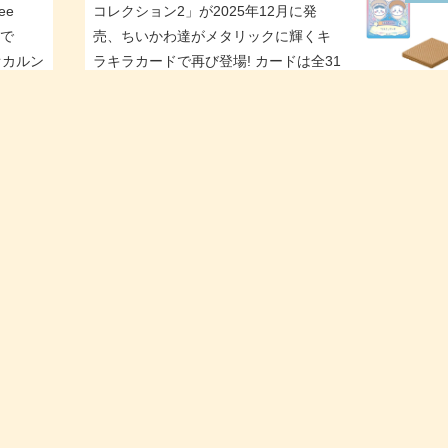
猫好きな管理人。
このブログではセブン-イレブン、ファミリーマート、
ローソンの3大コンビニに関連するニュースやキャンペ
ーン情報、新商品情報を主に取り扱っています。また、
グループ会社(イトーヨーカドーやHMVなど)の情報も
時々発信しています。
FOLLOW