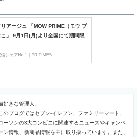
 黒糖クッキー＆きなこ」は、コク深い黒糖蜜配合の香ばしいき
を追求した、オリジナル黒糖クッキーをトッピングしたと
黒糖蜜を配合させることで複合的な味わいに仕上げ、さ
糖クッキーをトッピングすることで、黒糖クッキーときな
です。
l。
アージュ 「MOW PRIME（モウ プ
」 9月1日(月)より全国にて期間限