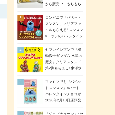
間限定で実施。ななチ
から販売中、もちもち
キが税抜き116円、ア
食感のクレープ生地＆
メリカンドッグが税抜
シュガー＆バターをレ
コンビニで「パペット
き69円!
ンジアップで手軽に楽
スンスン」クリアファ
しめる冷凍食品。2個入
イルもらえる! スンスン
り
×ロッテのバレンタイン
フェアが2026年2月3日
スタート。セブン、フ
セブンイレブンで『機
ァミマ、ローソンの3社
動戦士ガンダム 水星の
で異なるデザイン＆対
魔女』クリアスタンド
象商品
第2弾もらえる! 東洋水
産カップ麺購入キャン
ペーンが2026年5月26
ファミマでも『パペッ
日スタート。浴衣＆た
トスンスン』×ハート
ぬき・キツネ姿のスレ
バレンタインチョコが
ッタ / ミオリネ / グエ
2026年2月10日店頭発
ル / エラン(強化人士4
売、「ファイルケース
号・5号) / シャディク
チョコ」「チョコ缶」
「ジョブチューン」×セ