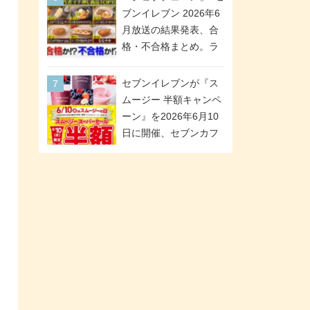
が全6種のクリアスタン
「ツインギフト」が登
ブンイレブン 2026年6
ドになって登場!
場
月放送の結果発表、合
格・不合格まとめ。ラ
ンキング1位は満場一致
合格「金のハンバー
セブンイレブンが『ス
グ」。満場一致合格数
ムージー 半額キャンペ
は6商品、合格数は2商
ーン』を2026年6月10
品。TVerでの見逃し配
日に開催、セブンカフ
信もあり
ェ スムージーがスーパ
ーセールでお得に!