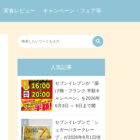
実食レビュー
キャンペーン・フェア等
人気記事
セブンイレブンが『揚
げ物・フランク 半額キ
ャンペーン』を2026年
6月3日 ～ 6日まで開
催、ななチキや揚げ鶏
などが「揚げ物スーパ
セブンイレブンで「シ
ーセール」でお得に! 各
ュガーバタークレー
日16:00 ～ 20:00の4時
プ」が2026年8月1日頃