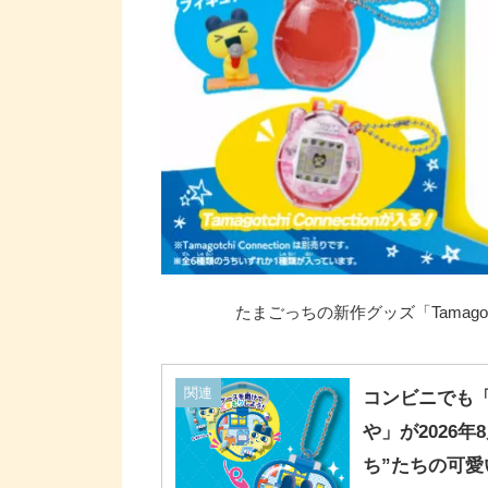
たまごっちの新作グッズ「Tamagotchi C
関連
コンビニでも
や」が2026年
ち”たちの可