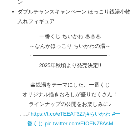
ン
ダブルチャンスキャンペーン ほっこり銭湯小物
入れフィギュア
一番くじ ちいかわ ♨♨♨
～なんかほっこり ちいかわの湯～
╰━━━━━━━━━━━━━━╯
2025年秋頃より発売決定!!
🗻銭湯をテーマにした、一番くじ
オリジナル描きおろしが盛りだくさん！
ラインナップの公開をお楽しみに♪
𓂃𓈒𓏸
https://t.co/eTEEAF3Z7j
#ちいかわ
#一
番くじ
pic.twitter.com/EfOENZ8AsM