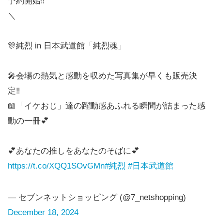
＼
🎊純烈 in 日本武道館「純烈魂」
🎤会場の熱気と感動を収めた写真集が早くも販売決
定‼️
📖「イケおじ」達の躍動感あふれる瞬間が詰まった感
動の一冊💕
💕あなたの推しをあなたのそばに💕
https://t.co/XQQ1SOvGMn
#純烈
#日本武道館
— セブンネットショッピング (@7_netshopping)
December 18, 2024