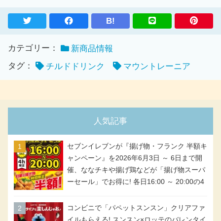
B!
カテゴリー：
新商品情報
タグ：
チルドドリンク
マウントレーニア
人気記事
セブンイレブンが『揚げ物・フランク 半額キ
ャンペーン』を2026年6月3日 ～ 6日まで開
催、ななチキや揚げ鶏などが「揚げ物スーパ
ーセール」でお得に! 各日16:00 ～ 20:00の4
時間限定で実施。ななチキが税抜き116円、
アメリカンドッグが税抜き69円!
コンビニで「パペットスンスン」クリアファ
イルもらえる! スンスン×ロッテのバレンタイ