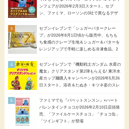
ンフェアが2026年2月3日スタート。セブ
ン、ファミマ、ローソンの3社で異なるデザ
イン＆対象商品
セブンイレブンで「シュガーバタークレー
プ」が2026年8月1日頃から販売中、もちも
ち食感のクレープ生地＆シュガー＆バターを
レンジアップで手軽に楽しめる冷凍食品。2
個入り
セブンイレブンで『機動戦士ガンダム 水星の
魔女』クリアスタンド第2弾もらえる! 東洋水
産カップ麺購入キャンペーンが2026年5月26
日スタート。浴衣＆たぬき・キツネ姿のスレ
ッタ / ミオリネ / グエル / エラン(強化人士4
号・5号) / シャディクが全6種のクリアスタ
ファミマでも『パペットスンスン』×ハート
ンドになって登場!
バレンタインチョコが2026年2月10日店頭発
売、「ファイルケースチョコ」「チョコ缶」
「ツインギフト」が登場