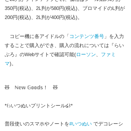
350円(税込)、2L判が580円(税込)、ブロマイドのL判が
200円(税込)、2L判が400円(税込)。
コピー機に各アイドルの「
コンテンツ番号
」を入力
することで購入ができ、購入の流れについては『らい
ぶろ』のWebサイトで確認可能(
ローソン
、
ファミ
マ
)。
🧸 ℕ𝕖𝕨 𝔾𝕠𝕠𝕕𝕤！ 🧸
*꒰১いつぬいプリントシール໒꒱*
普段使いのスマホやノートを
#いつぬい
でデコレーシ