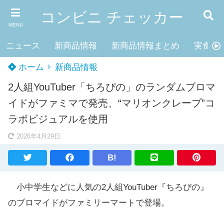
コンビニ チェッカー
MENU
ニュース
新商品情報
新商品情報まとめ
実食レ
ホーム
新商品情報
2人組YouTuber「ちろぴの」のランダムブロマ
イドがファミマで発売、“マリオンクレープ”コ
ラボビジュアルを使用
2026年4月29日
B!
小中学生などに人気の2人組YouTuber『ちろぴの』
のブロマイドがファミリーマートで登場。