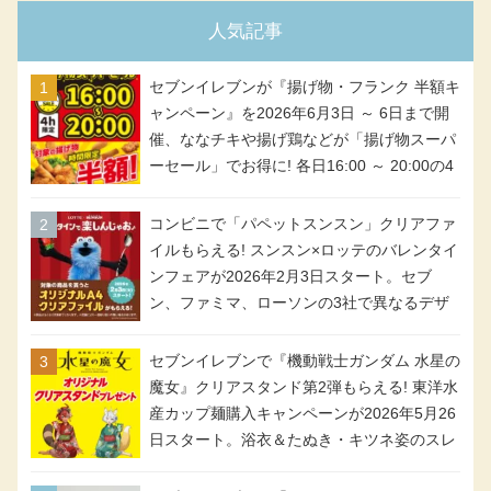
人気記事
セブンイレブンが『揚げ物・フランク 半額キ
ャンペーン』を2026年6月3日 ～ 6日まで開
催、ななチキや揚げ鶏などが「揚げ物スーパ
ーセール」でお得に! 各日16:00 ～ 20:00の4
時間限定で実施。ななチキが税抜き116円、
アメリカンドッグが税抜き69円!
コンビニで「パペットスンスン」クリアファ
イルもらえる! スンスン×ロッテのバレンタイ
ンフェアが2026年2月3日スタート。セブ
ン、ファミマ、ローソンの3社で異なるデザ
イン＆対象商品
セブンイレブンで『機動戦士ガンダム 水星の
魔女』クリアスタンド第2弾もらえる! 東洋水
産カップ麺購入キャンペーンが2026年5月26
日スタート。浴衣＆たぬき・キツネ姿のスレ
ッタ / ミオリネ / グエル / エラン(強化人士4