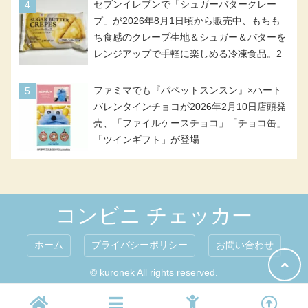
号・5号) / シャディクが全6種のクリアスタ
セブンイレブンで「シュガーバタークレー
ンドになって登場!
プ」が2026年8月1日頃から販売中、もちも
ち食感のクレープ生地＆シュガー＆バターを
レンジアップで手軽に楽しめる冷凍食品。2
個入り
ファミマでも『パペットスンスン』×ハート
バレンタインチョコが2026年2月10日店頭発
売、「ファイルケースチョコ」「チョコ缶」
「ツインギフト」が登場
コンビニ チェッカー
ホーム
プライバシーポリシー
お問い合わせ
© kuronek All rights reserved.