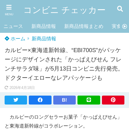
コンビニ チェッカー
MENU
ニュース
新商品情報
新商品情報まとめ
実食レ
ホーム
新商品情報
カルビー×東海道新幹線、“EBI700S”がパッケ
ージにデザインされた「かっぱえびせん フレ
ンチサラダ味」が5月13日コンビニ先行発売。
ドクターイエローなレアパッケージも
2026年4月18日
B!
カルビーのロングセラーお菓子「かっぱえびせん」
と東海道新幹線がコラボレーション。