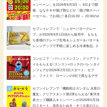
ャンペーン』を2026年6月3日 ～ 6日まで開
催、ななチキや揚げ鶏などが「揚げ物スーパ
ーセール」でお得に! 各日16:00 ～ 20:00の4
時間限定で実施。ななチキが税抜き116円、
アメリカンドッグが税抜き69円!
セブンイレブンで「シュガーバタークレー
プ」が2026年8月1日頃から販売中、もちも
ち食感のクレープ生地＆シュガー＆バターを
レンジアップで手軽に楽しめる冷凍食品。2
個入り
コンビニで「パペットスンスン」クリアファ
イルもらえる! スンスン×ロッテのバレンタイ
ンフェアが2026年2月3日スタート。セブ
ン、ファミマ、ローソンの3社で異なるデザ
イン＆対象商品
セブンイレブンで『機動戦士ガンダム 水星の
魔女』クリアスタンド第2弾もらえる! 東洋水
産カップ麺購入キャンペーンが2026年5月26
日スタート。浴衣＆たぬき・キツネ姿のスレ