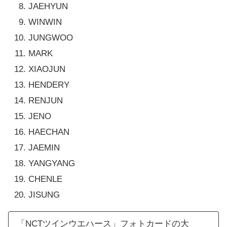
JAEHYUN
WINWIN
JUNGWOO
MARK
XIAOJUN
HENDERY
RENJUN
JENO
HAECHAN
JAEMIN
YANGYANG
CHENLE
JISUNG
「NCTツインウエハース」フォトカードの大