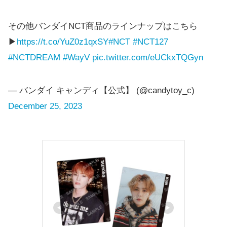
その他バンダイNCT商品のラインナップはこちら
▶
https://t.co/YuZ0z1qxSY
#NCT
#NCT127
#NCTDREAM
#WayV
pic.twitter.com/eUCkxTQGyn
— バンダイ キャンディ【公式】 (@candytoy_c)
December 25, 2023