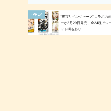
<PREV
“東京リベンジャーズ”コラボの
ーが8月29日発売、全24種でシ
ット柄もあり