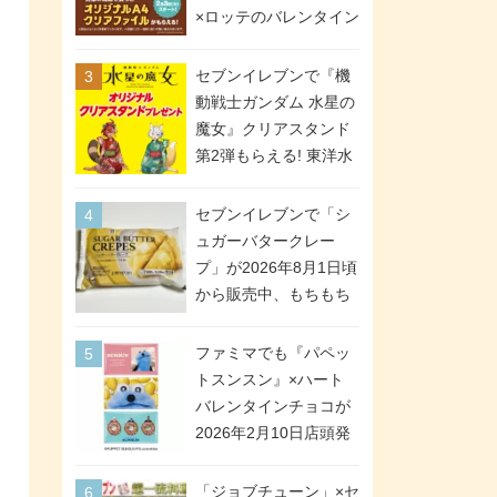
間限定で実施。ななチ
×ロッテのバレンタイン
キが税抜き116円、ア
フェアが2026年2月3日
メリカンドッグが税抜
スタート。セブン、フ
セブンイレブンで『機
き69円!
ァミマ、ローソンの3社
動戦士ガンダム 水星の
で異なるデザイン＆対
魔女』クリアスタンド
象商品
第2弾もらえる! 東洋水
産カップ麺購入キャン
ペーンが2026年5月26
セブンイレブンで「シ
日スタート。浴衣＆た
ュガーバタークレー
ぬき・キツネ姿のスレ
プ」が2026年8月1日頃
ッタ / ミオリネ / グエ
から販売中、もちもち
ル / エラン(強化人士4
食感のクレープ生地＆
号・5号) / シャディク
シュガー＆バターをレ
ファミマでも『パペッ
が全6種のクリアスタン
ンジアップで手軽に楽
トスンスン』×ハート
ドになって登場!
しめる冷凍食品。2個入
バレンタインチョコが
り
2026年2月10日店頭発
売、「ファイルケース
チョコ」「チョコ缶」
「ジョブチューン」×セ