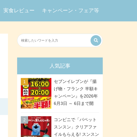
実食レビュー
キャンペーン・フェア等
人気記事
セブンイレブンが『揚
げ物・フランク 半額キ
ャンペーン』を2026年
6月3日 ～ 6日まで開
催、ななチキや揚げ鶏
などが「揚げ物スーパ
コンビニで「パペット
ーセール」でお得に! 各
スンスン」クリアファ
日16:00 ～ 20:00の4時
イルもらえる! スンスン