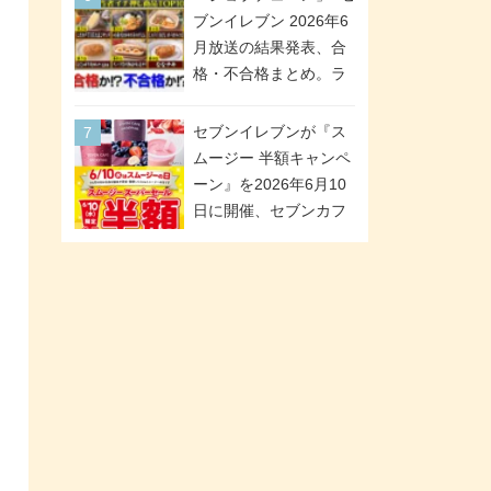
「ツインギフト」が登
ブンイレブン 2026年6
場
月放送の結果発表、合
格・不合格まとめ。ラ
ンキング1位は満場一致
合格「金のハンバー
セブンイレブンが『ス
グ」。満場一致合格数
ムージー 半額キャンペ
は6商品、合格数は2商
ーン』を2026年6月10
品。TVerでの見逃し配
日に開催、セブンカフ
信もあり
ェ スムージーがスーパ
ーセールでお得に!