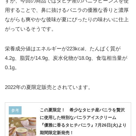
すが、今回の商品ではタヒチ産のバニラビーンズを使
用することで、鼻に抜けるバニラの優雅な香りと濃厚
ながらも爽やかな後味が夏にぴったりの味わいに仕上
がっているそうです。
栄養成分値はエネルギーが223kcal、たんぱく質が
4.2g、脂質が14.9g、炭水化物が18.0g、食塩相当量が
0.1g。
2022年の夏限定販売とされています。
この夏限定！ 希少なタヒチ産バニラを贅沢
参考
に使用した特別なバニラアイスクリーム
『優雅に香るタヒチバニラ』7月26日(火)より
期間限定新発売！