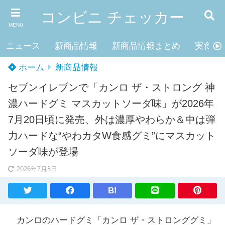
コンビニ チェッカー
MENU
ニュース
新商品情報
新商品情報まとめ
実食レ
ホーム
新商品情報
セブンイレブンで「カンロ ザ・ストロング 神
濃ハードグミ マスカットソーダ味」が2026年
7月20日頃に発売、外は濃厚やわらか＆中は弾
力ハードな“やわカタW食感グミ”にマスカット
ソーダ味が登場
2026年7月8日
B!
カンロのハードグミ「カンロ ザ・ストロンググミ」