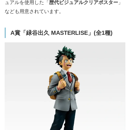
J賞「ステーショナリーコレクション」(全7種)
ュアルを使用した「
歴代ビジュアルクリアポスター
」
ラストワン賞は「アーマード・オールマイト
なども用意されています。
MASTERLISE EXTRA」、ダブルチャンスキ
ャンペーンも実施
A賞「緑谷出久 MASTERLISE」(全1種)
「一番くじ 僕のヒーローアカデミア – いつま
でも手を差し伸べ続ける物語 -」ラインアッ
プ一覧
ファミマ、ミニストップほか取り扱い店舗