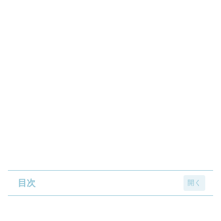
目次
緑谷出久 / 死柄木弔 / 爆豪勝己 / ステイン /