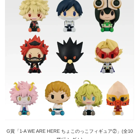
G賞「1-A WE ARE HERE ちょこのっこフィギュア②」(全10