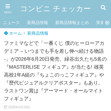
コンビニ チェッカー
MENU
ニュース
新商品情報
新商品情報まとめ
実食レ
ホーム
新商品情報
ファミマなどで「一番くじ 僕のヒーローアカ
デミア – いつまでも手を差し伸べ続ける物語
-」が2026年6月20日発売、緑谷出久たち5名の
『MASTERLISE フィギュア』が当たる! 雄英
高校1年A組の『ちょこのっこフィギュア』や
『歴代ビジュアルクリアポスター』もあり。
ラストワン賞は『アーマード・オールマイト
フィギュア』
2026年6月19日