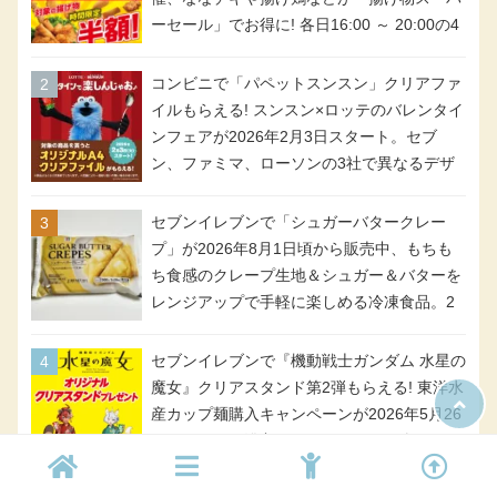
ーセール」でお得に! 各日16:00 ～ 20:00の4
時間限定で実施。ななチキが税抜き116円、
アメリカンドッグが税抜き69円!
コンビニで「パペットスンスン」クリアファ
イルもらえる! スンスン×ロッテのバレンタイ
ンフェアが2026年2月3日スタート。セブ
ン、ファミマ、ローソンの3社で異なるデザ
イン＆対象商品
セブンイレブンで「シュガーバタークレー
プ」が2026年8月1日頃から販売中、もちも
ち食感のクレープ生地＆シュガー＆バターを
レンジアップで手軽に楽しめる冷凍食品。2
個入り
セブンイレブンで『機動戦士ガンダム 水星の
魔女』クリアスタンド第2弾もらえる! 東洋水
産カップ麺購入キャンペーンが2026年5月26
日スタート。浴衣＆たぬき・キツネ姿のスレ
ッタ / ミオリネ / グエル / エラン(強化人士4
号・5号) / シャディクが全6種のクリアスタ