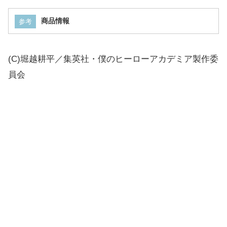
全7
ステーショナリーコレクショ
種
商品情報
参考
J賞
ン
選択
可
(C)堀越耕平／集英社・僕のヒーローアカデミア製作委
ラスト
アーマード・オールマイト
員会
ワン賞
MASTERLISE EXTRA