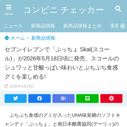
コンビニ チェッカー
MENU
ニュース
新商品情報
新商品情報まとめ
実食レ
ホーム
新商品情報
セブンイレブンで「ぷっちょ Skal(スコー
ル)」が2026年5月18日頃に発売、スコールの
シュワッと甘酸っぱい味わいとぷちぷち食感
グミを楽しめる!
2026年6月24日
B!
ぷちぷち食感のグミが入ったUHA味覚糖のソフトキ
ャンディ「ぷっちょ」と南日本酪農協同(デーリィ)の