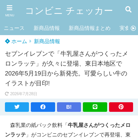
コンビニ チェッカー
MENU
ニュース
新商品情報
新商品情報まとめ
実食レ
ホーム
新商品情報
セブンイレブンで「牛乳屋さんがつくったメ
ロンラッテ」が久々に登場、東日本地区で
2026年5月19日から新発売。可愛らしい牛の
イラストが目印!
2026年7月28日
B!
森乳業の紙パック飲料「
牛乳屋さんがつくったメロ
ンラッテ
」がコンビニのセブンイレブンで再登場、東