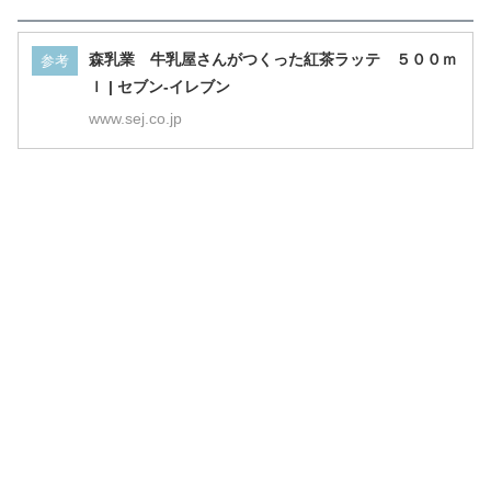
森乳業 牛乳屋さんがつくった紅茶ラッテ ５００ｍ
参考
ｌ | セブン-イレブン
www.sej.co.jp