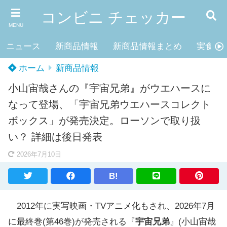
コンビニ チェッカー
MENU
ニュース
新商品情報
新商品情報まとめ
実食レ
ホーム
新商品情報
小山宙哉さんの『宇宙兄弟』がウエハースに
なって登場、「宇宙兄弟ウエハースコレクト
ボックス」が発売決定。ローソンで取り扱
い？ 詳細は後日発表
2026年7月10日
B!
2012年に実写映画・TVアニメ化もされ、2026年7月
に最終巻(第46巻)が発売される『
宇宙兄弟
』(小山宙哉