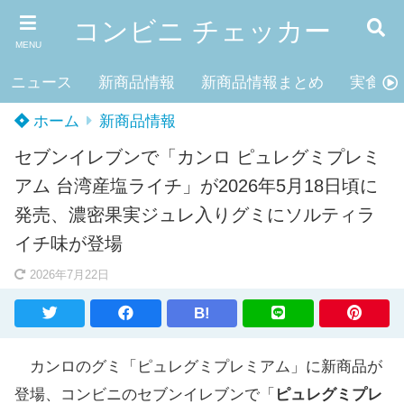
コンビニ チェッカー
MENU
ニュース
新商品情報
新商品情報まとめ
実食レ
ホーム
新商品情報
セブンイレブンで「カンロ ピュレグミプレミ
アム 台湾産塩ライチ」が2026年5月18日頃に
発売、濃密果実ジュレ入りグミにソルティラ
イチ味が登場
2026年7月22日
B!
カンロのグミ「ピュレグミプレミアム」に新商品が
登場、コンビニのセブンイレブンで「
ピュレグミプレ