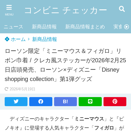
コンビニ チェッカー
MENU
ニュース
新商品情報
新商品情報まとめ
実食レ
ホーム
新商品情報
ローソン限定「ミニーマウス＆フィガロ」リ
ボン巾着 / クレカ風ステッカーが2026年2月25
日店頭発売、ローソン×ディズニー「Disney
shopping collection」第1弾グッズ
2026年5月19日
B!
ディズニーのキャラクター「
ミニーマウス
」と『ピ
ノキオ』に登場する人気キャラクター「
フィガロ
」が