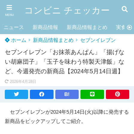
コンビニ チェッカー
MENU
ニュース
新商品情報
新商品情報まとめ
実食レ
ホーム
新商品情報まとめ
セブンイレブン
セブンイレブン「お抹茶あんぱん」「揚げな
い胡麻団子」「玉子を味わう特製天津飯」な
ど、今週発売の新商品【2024年5月14日週】
2026年4月18日
B!
セブンイレブンが2024年5月14日(火)以降に発売する
新商品をピックアップしてご紹介。