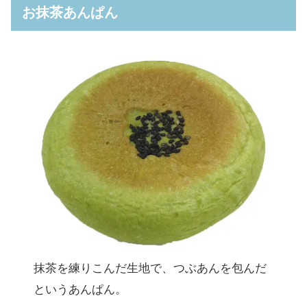
揚げない胡麻団子
お抹茶あんぱん
7プレミアム マカロンあまおう苺＆山ぶどう
玉子を味わう特製天津飯
7プレミアム ゆず白菜
抹茶を練りこんだ生地で、つぶあんを包んだ
というあんぱん。