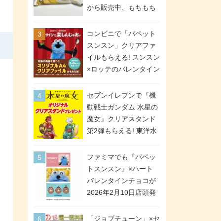
間限定で実施。ななチ
から販売中、もちもち
キが税抜き116円、ア
食感のクレープ生地＆
メリカンドッグが税抜
シュガー＆バターをレ
コンビニで「パペット
き69円!
ンジアップで手軽に楽
スンスン」クリアファ
しめる冷凍食品。2個入
イルもらえる! スンスン
り
×ロッテのバレンタイン
フェアが2026年2月3日
スタート。セブン、フ
セブンイレブンで『機
ァミマ、ローソンの3社
動戦士ガンダム 水星の
で異なるデザイン＆対
魔女』クリアスタンド
象商品
第2弾もらえる! 東洋水
産カップ麺購入キャン
ペーンが2026年5月26
ファミマでも『パペッ
日スタート。浴衣＆た
トスンスン』×ハート
ぬき・キツネ姿のスレ
バレンタインチョコが
ッタ / ミオリネ / グエ
2026年2月10日店頭発
ル / エラン(強化人士4
売、「ファイルケース
号・5号) / シャディク
チョコ」「チョコ缶」
「ジョブチューン」×セ