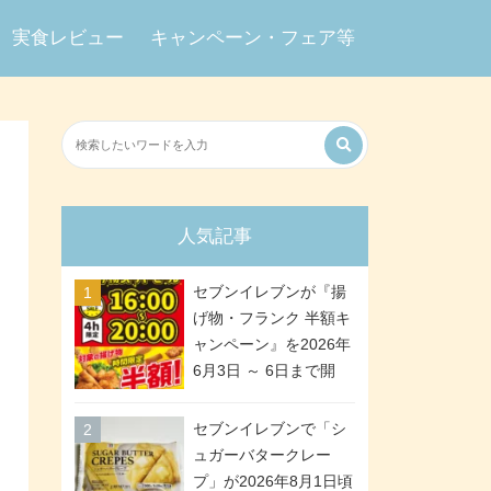
実食レビュー
キャンペーン・フェア等
人気記事
セブンイレブンが『揚
げ物・フランク 半額キ
ャンペーン』を2026年
6月3日 ～ 6日まで開
催、ななチキや揚げ鶏
などが「揚げ物スーパ
セブンイレブンで「シ
ーセール」でお得に! 各
ュガーバタークレー
日16:00 ～ 20:00の4時
プ」が2026年8月1日頃