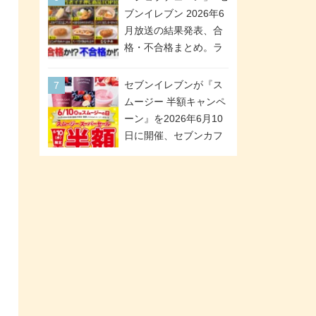
が全6種のクリアスタン
「ツインギフト」が登
ブンイレブン 2026年6
ドになって登場!
場
月放送の結果発表、合
格・不合格まとめ。ラ
ンキング1位は満場一致
合格「金のハンバー
セブンイレブンが『ス
グ」。満場一致合格数
ムージー 半額キャンペ
は6商品、合格数は2商
ーン』を2026年6月10
品。TVerでの見逃し配
日に開催、セブンカフ
信もあり
ェ スムージーがスーパ
ーセールでお得に!