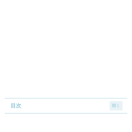
目次
【8月12日～】「BANANA FISH エンタメく
じ」がローソン/HMVで店頭販売