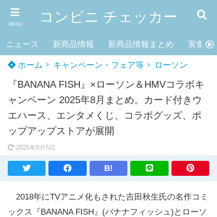
コンビニ チェッカー
MENU
ニュース
新商品情報
新商品情報まとめ
実食レ
ホーム
キャンペーン・フェア等
ローソン
『BANANA FISH』×ローソン＆HMVコラボキ
ャンペーン 2025年8月まとめ。カード付きウ
エハース、エンタメくじ、コラボグッズ、ポ
ップアップストアが展開
2025年8月5日
B!
2018年にTVアニメ化もされた吉田秋生氏の名作コミ
ックス『BANANA FISH』(バナナフィッシュ)とローソ