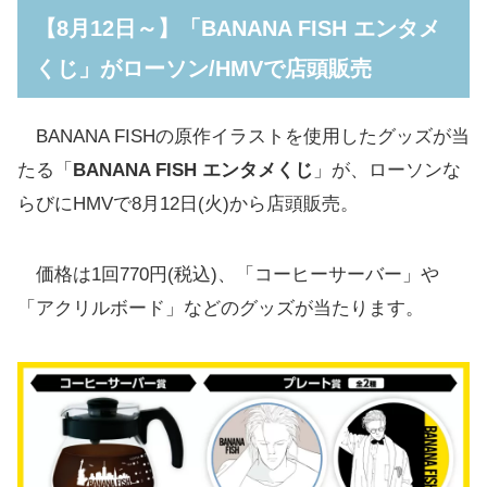
【8月12日～】「BANANA FISH エンタメ
【8月22日～】「BANANA FISH ウエハースコ
くじ」がローソン/HMVで店頭販売
レクトボックス」がローソン/HMVで店頭販売
【8月22日10:00～】『BANANA FISH』×ロー
BANANA FISHの原作イラストを使用したグッズが当
ソン ＠Loppi/HMV限定グッズが予約販売
たる「
BANANA FISH エンタメくじ
」が、ローソンな
【8月22日10:30～】「BANANA FISH POP UP
らびにHMVで8月12日(火)から店頭販売。
STORE in HMV」がHMV エソラ池袋で開催
【9月19日11:00～】「BANANA FISH POP UP
価格は1回770円(税込)、「コーヒーサーバー」や
STORE in HMV」がHMV＆BOOKS
「アクリルボード」などのグッズが当たります。
SHINSAIBASHIで開催