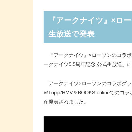
【8月27日～】アークナイツ×
ー缶バッジ」が店頭販売
『アークナイツ』×ロー
アークナイツ×ローソン「アクリルス
生放送で発表
アークナイツ×ローソン「グリッター
『アークナイツ』×ローソンオリ
『アークナイツ』×ローソンのコラボキャ
【8月27日～】アークナイツ オ
ークナイツ5.5周年記念 公式生放送」
【8月27日10:00～】「等身大タペ
で予約販売、購入者にゲーム内イ
アークナイツ×ローソンのコラボグッ
＠Loppi/HMV＆BOOKS onli
が発表されました。