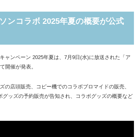
ローソンのコラボグッズ「アクリルスタンド」「グリッタ
ソンコラボ 2025年夏の概要が公式
タンド」(全6種)
缶バッジ」(全6種/ランダム)
ジナル店頭販売グッズ取り扱い店舗
ンペーン 2025年夏は、7月9日(水)に放送された「ア
リジナルブロマイドが発売
にて開催が発表。
ストリー」「デスクマット」などもLoppi/HMV online
ンテリアをプレゼント
ズの店頭販売、コピー機でのコラボブロマイドの販売、
neでのコラボグッズの予約販売が告知され、コラボグッズの概要など