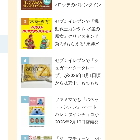
間限定で実施。ななチ
×ロッテのバレンタイン
キが税抜き116円、ア
フェアが2026年2月3日
メリカンドッグが税抜
スタート。セブン、フ
セブンイレブンで『機
き69円!
ァミマ、ローソンの3社
動戦士ガンダム 水星の
で異なるデザイン＆対
魔女』クリアスタンド
象商品
第2弾もらえる! 東洋水
産カップ麺購入キャン
ペーンが2026年5月26
セブンイレブンで「シ
日スタート。浴衣＆た
ュガーバタークレー
ぬき・キツネ姿のスレ
プ」が2026年8月1日頃
ッタ / ミオリネ / グエ
から販売中、もちもち
ル / エラン(強化人士4
食感のクレープ生地＆
号・5号) / シャディク
シュガー＆バターをレ
ファミマでも『パペッ
が全6種のクリアスタン
ンジアップで手軽に楽
トスンスン』×ハート
ドになって登場!
しめる冷凍食品。2個入
バレンタインチョコが
り
2026年2月10日店頭発
売、「ファイルケース
チョコ」「チョコ缶」
「ジョブチューン」×セ