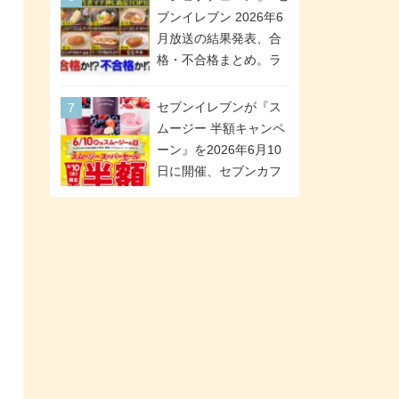
「ツインギフト」が登
ブンイレブン 2026年6
場
月放送の結果発表、合
格・不合格まとめ。ラ
ンキング1位は満場一致
合格「金のハンバー
セブンイレブンが『ス
グ」。満場一致合格数
ムージー 半額キャンペ
は6商品、合格数は2商
ーン』を2026年6月10
品。TVerでの見逃し配
日に開催、セブンカフ
信もあり
ェ スムージーがスーパ
ーセールでお得に!