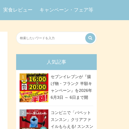
実食レビュー
キャンペーン・フェア等
人気記事
セブンイレブンが『揚
げ物・フランク 半額キ
ャンペーン』を2026年
6月3日 ～ 6日まで開
催、ななチキや揚げ鶏
などが「揚げ物スーパ
コンビニで「パペット
ーセール」でお得に! 各
スンスン」クリアファ
日16:00 ～ 20:00の4時
イルもらえる! スンスン