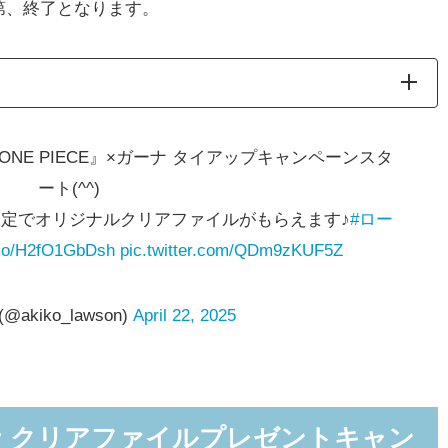
第、終了となります。
『ONE PIECE』×ガーナ タイアップキャンペーンスタ
ート(^^)
定でオリジナルクリアファイルがもらえます♪
#ロー
t.co/H2fO1GbDsh
pic.twitter.com/QDm9zKUF5Z
akiko_lawson)
April 22, 2025
商品はこちらのPOPが目印
ガーナ クリアファイルプレゼントキャン