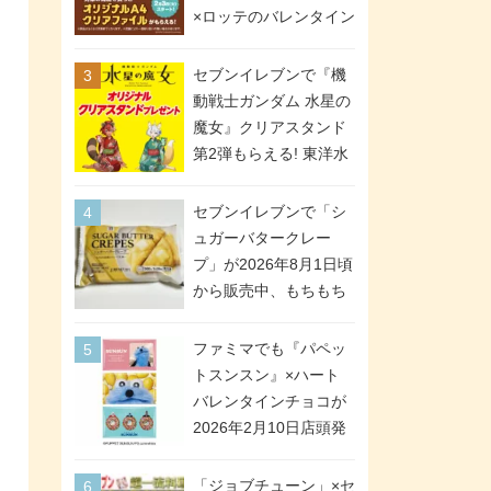
間限定で実施。ななチ
×ロッテのバレンタイン
キが税抜き116円、ア
フェアが2026年2月3日
メリカンドッグが税抜
スタート。セブン、フ
セブンイレブンで『機
き69円!
ァミマ、ローソンの3社
動戦士ガンダム 水星の
で異なるデザイン＆対
魔女』クリアスタンド
象商品
第2弾もらえる! 東洋水
産カップ麺購入キャン
ペーンが2026年5月26
セブンイレブンで「シ
日スタート。浴衣＆た
ュガーバタークレー
ぬき・キツネ姿のスレ
プ」が2026年8月1日頃
ッタ / ミオリネ / グエ
から販売中、もちもち
ル / エラン(強化人士4
食感のクレープ生地＆
号・5号) / シャディク
シュガー＆バターをレ
ファミマでも『パペッ
が全6種のクリアスタン
ンジアップで手軽に楽
トスンスン』×ハート
ドになって登場!
しめる冷凍食品。2個入
バレンタインチョコが
り
2026年2月10日店頭発
売、「ファイルケース
チョコ」「チョコ缶」
「ジョブチューン」×セ