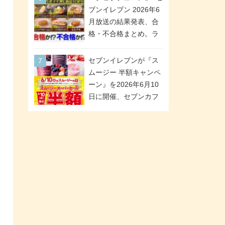
「ツインギフト」が登
ブンイレブン 2026年6
場
月放送の結果発表、合
格・不合格まとめ。ラ
ンキング1位は満場一致
合格「金のハンバー
セブンイレブンが『ス
グ」。満場一致合格数
ムージー 半額キャンペ
は6商品、合格数は2商
ーン』を2026年6月10
品。TVerでの見逃し配
日に開催、セブンカフ
信もあり
ェ スムージーがスーパ
ーセールでお得に!