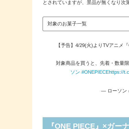
とされていますが、景品が無くなり次
対象のお菓子一覧
【予告】4/29(火)よりTVアニメ
対象商品を買うと、先着・数量限
ソン
#ONEPIECE
https://
— ローソン (@
対象
『ONE PIECE』×