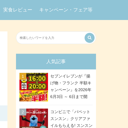
実食レビュー
キャンペーン・フェア等
人気記事
セブンイレブンが『揚
げ物・フランク 半額キ
ャンペーン』を2026年
6月3日 ～ 6日まで開
催、ななチキや揚げ鶏
などが「揚げ物スーパ
コンビニで「パペット
ーセール」でお得に! 各
スンスン」クリアファ
日16:00 ～ 20:00の4時
イルもらえる! スンスン