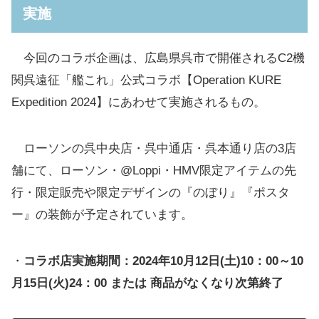
実施
大型公式トート「大和」mode(フライトタグ付)
【税込5,940円】
今回のコラボ企画は、広島県呉市で開催されるC2機
呉 妖精さんキャンバストート「一航戦」／「二
関呉遠征「艦これ」公式コラボ【Operation KURE
航戦」【各 税込2,420円】
Expedition 2024】にあわせて実施されるもの。
呉公式イベント開催記念クッキー 【青】／
【白】【各 税込1,430円】
ローソンの呉中央店・呉中通店・呉本通り店の3店
公式アクリルブロックキーホルダー「一航戦」
舗にて、ローソン・@Loppi・HMV限定アイテムの先
／「二航戦」／「最上」＆「時雨」／「瑞雲II」
【各 税込1,980円】
行・限定販売や限定デザインの『のぼり』『ポスタ
ー』の装飾が予定されています。
カラビナ付きクリアケース「大和」mode ／
「大淀」mode【各 税込2,530円】
呉 妖精さんジオラマスタンド【税込3,190円】
・
コラボ店実施期間：2024年10月12日(土)10：00～10
月15日(火)24：00 または 商品がなくなり次第終了
艦娘アクリルブロック 「大和」mode ／ 「蒼
龍」mode【各 税込2,200円】