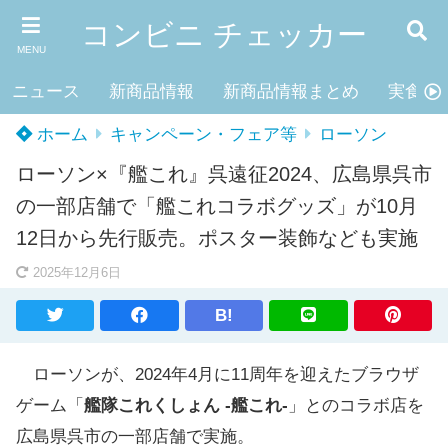
コンビニ チェッカー
MENU
ニュース
新商品情報
新商品情報まとめ
実食レ
ホーム
キャンペーン・フェア等
ローソン
ローソン×『艦これ』呉遠征2024、広島県呉市
の一部店舗で「艦これコラボグッズ」が10月
12日から先行販売。ポスター装飾なども実施
2025年12月6日
B!
ローソンが、2024年4月に11周年を迎えたブラウザ
ゲーム「
艦隊これくしょん -艦これ-
」とのコラボ店を
広島県呉市の一部店舗で実施。