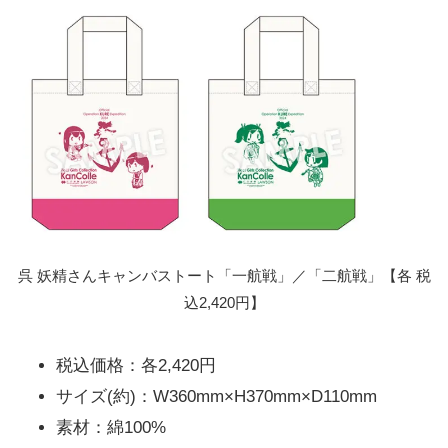
呉 妖精さんキャンバストート「一航戦」／「二航戦」【各 税
込2,420円】
税込価格：各2,420円
サイズ(約)：W360mm×H370mm×D110mm
素材：綿100%