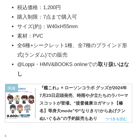
税込価格：1,200円
購入制限：7点まで購入可
サイズ(約)：W40xH55mm
素材：PVC
全6種+シークレット1種、全7種のブラインド形
式(ランダム)での販売
@Loppi・HMV&BOOKS onlineでの
取り扱いはな
し
『艦これ』× ローソンコラボ グッズが2024年
関連
7月23日店頭発売、時雨や夕立たちのラバーマ
スコットが登場。“提督健康ヨガマット【榛
名】等身大mode”や“なりきり!からあげクン
ぬいぐるみ”の予約販売もあり