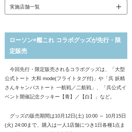
御守型アクリルキーホルダー第二弾(全10種/ラン
実施店舗一覧
ダム)【単品 税込990円、BOX 税込9,900円】
妖精さん木製マグネットスタンド(全11種/ランダ
呉中央店
ム)【税込1,210円】
ローソン×艦これ コラボグッズが先行・限
ラバーマスコットコレクション(全7種)【税込
呉中通店
1,200円】
定販売
「艦これ」ウエハースオペレーション第二弾
呉本通り店
【税込240円】
今回先行・限定販売されるコラボグッズは、「大型
コラボ店初日10/12(土)、2日目10/13(日)の注
公式トート 大和 mode(フライトタグ付)」や「呉 妖精
意事項
さんキャンバストート 一航戦／二航戦」、「呉公式イ
ベント開催記念クッキー【青】／【白】」など。
ローソン×艦これ @Loppi・HMV&BOOKS
online限定グッズが10月14日から予約開始
グッズの販売期間は10月12日(土) 10:00 ～ 10月15日
(火) 24:00まで、購入は一人1店舗につき1日各種1点ま