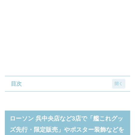
目次
ローソン 呉中央店など3店で「艦これグッズ
先行・限定販売」やポスター装飾などを実施
ローソン 呉中央店など3店で「艦これグッ
ローソン×艦これ コラボグッズが先行・限定
ズ先行・限定販売」やポスター装飾などを
販売