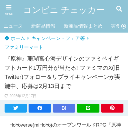
コンビニ チェッカー
MENU
ニュース
新商品情報
新商品情報まとめ
実食レ
ホーム
キャンペーン・フェア等
ファミリーマート
『原神』珊瑚宮心海デザインのファミペイギ
フトカード1万円分が当たる! ファミマのX(旧
Twitter)フォロー＆リプライキャンペーンが実
施中、応募は2月13日まで
2025年12月17日
B!
HoYoverse(miHoYo)のオープンワールドRPG『原神