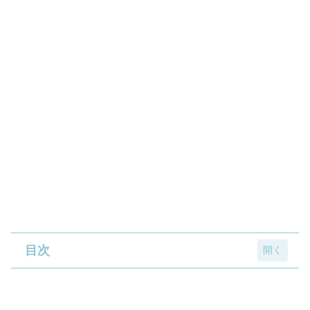
目次
鉄道会社9社の人気車両が「オリジナルめじ