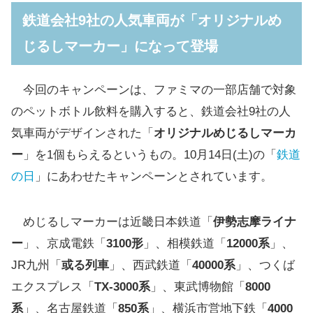
るしマーカー」になって登場
鉄道会社9社の人気車両が「オリジナルめ
対象商品は「伊藤園 お～いお茶 濃く香るほうじ
じるしマーカー」になって登場
茶」など
ファミマの実施店舗
今回のキャンペーンは、ファミマの一部店舗で対象
2023年には「オリジナルLEDキーホルダー」
のペットボトル飲料を購入すると、鉄道会社9社の人
が登場
気車両がデザインされた「
オリジナルめじるしマーカ
ー
」を1個もらえるというもの。10月14日(土)の「
鉄道
の日
」にあわせたキャンペーンとされています。
めじるしマーカーは近畿日本鉄道「
伊勢志摩ライナ
ー
」、京成電鉄「
3100形
」、相模鉄道「
12000系
」、
JR九州「
或る列車
」、西武鉄道「
40000系
」、つくば
エクスプレス「
TX-3000系
」、東武博物館「
8000
系
」、名古屋鉄道「
850系
」、横浜市営地下鉄「
4000