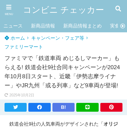
コンビニ チェッカー
MENU
ニュース
新商品情報
新商品情報まとめ
実食レ
ホーム
キャンペーン・フェア等
ファミリーマート
ファミマで「鉄道車両 めじるしマーカー」も
らえる! 鉄道会社9社合同キャンペーンが2024
年10月8日スタート、近畿「伊勢志摩ライナ
ー」やJR九州「或る列車」など9車両が登場!
2025年10月2日
B!
鉄道会社9社の人気車両がデザインされた「
オリジ